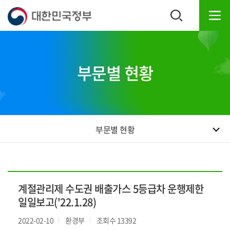
본
하
문
단
내
주
용
소
으
영
로
역
부문별 현황
바
바
로
로
가
가
기
기
부문별 현황
계절관리제 수도권 배출가스 5등급차 운행제한
일일보고('22.1.28)
2022-02-10
환경부
조회수 13392