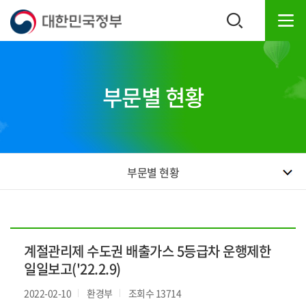
본
하
문
단
내
주
용
소
으
영
로
역
부문별 현황
바
바
로
로
가
가
기
기
부문별 현황
계절관리제 수도권 배출가스 5등급차 운행제한
일일보고('22.2.9)
2022-02-10
환경부
조회수 13714