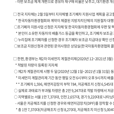
- 이번 보조금 체계 개편으로 경유차 재구매 비율은 낮추고, 대기환경 개
□ 전국 지자체는 2월 5일부터 지자체별 조기폐차 지원사업 계획을 공고
* 한국자동차환경협회와 계약이 체결된 지방자치단체의 지원절차 대행
○조기폐차 지원사업 신청은 지자체 및 한국자동차환경협회에 우편 및 팩스
* 본인이 소유한 자동차의 배출가스 등급을 확인하고, 조기폐차 보조금 지원신청 
○ 누리집에 조기폐차를 신청한 경우 조기폐차 보조금 지급대상 확인 신청서
○보조금 지원신청과 관련된 문의사항은 상담실(한국자동차환경협회 콜센터, 1
□ 한편, 환경부는 제2차 미세먼지 계절관리제(2020년 12~2021년 
* 적발된 차량이 등록된 지자체
○ 제2차 계절관리제 시행 두 달(2020년 12월 1일~2021년 1월 31일
* 미세먼지 계절관리제 기간 동안 평일 오전 6시부터 오후 9시까지 배출가스
* * 조기폐차 1,596, 매연저감장치 부착 784, 저공해조치 신청 6,545대
○ 실제로 과태료가 부과될 차량은 총 2만 9,247대로 적발 차량에서 저공
○ 지역별로는 서울 1만 7,370대, 인천 2,657대, 경기 9,220대로 나타났
- 서울은 저공해조치를 신청한 경우와 매연저감장치(DPF)를 장착할 수 
* 총 1만 7,370대(저공해조치 신청 8,270대, 저공해조치 미신청 5,00