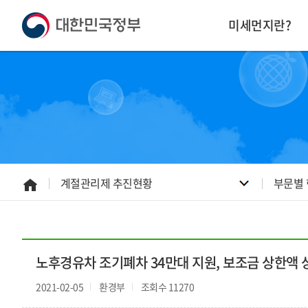
본
하
문
단
미세먼지란?
내
주
용
소
으
영
로
역
바
바
로
로
가
가
기
기
계절관리제 추진현황
부문별
홈
으
로
노후경유차 조기폐차 34만대 지원, 보조금 상한액 
2021-02-05
환경부
조회수 11270