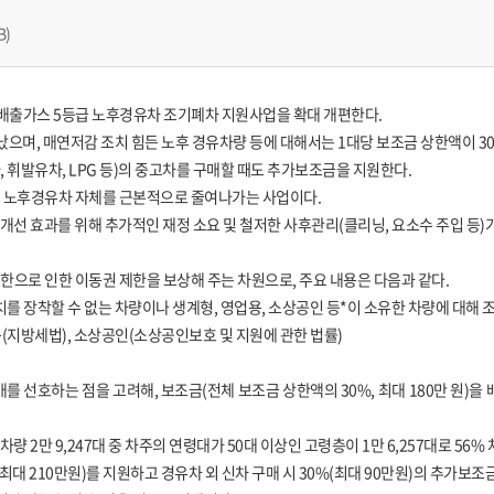
B)
 배출가스 5등급 노후경유차 조기폐차 지원사업을 확대 개편한다.
으며, 매연저감 조치 힘든 노후 경유차량 등에 대해서는 1대당 보조금 상한액이 300
, 휘발유차, LPG 등)의 중고차를 구매할 때도 추가보조금을 지원한다.
 노후경유차 자체를 근본적으로 줄여나가는 사업이다.
선 효과를 위해 추가적인 재정 소요 및 철저한 사후관리(클리닝, 요소수 주입 등)
으로 인한 이동권 제한을 보상해 주는 차원으로, 주요 내용은 다음과 같다.
를 장착할 수 없는 차량이나 생계형, 영업용, 소상공인 등*이 소유한 차량에 대해 조
지방세법), 소상공인(소상공인보호 및 지원에 관한 법률)
 선호하는 점을 고려해, 보조금(전체 보조금 상한액의 30%, 최대 180만 원)을 
량 2만 9,247대 중 차주의 연령대가 50대 이상인 고령층이 1만 6,257대로 56%
 210만원)를 지원하고 경유차 외 신차 구매 시 30%(최대 90만원)의 추가보조