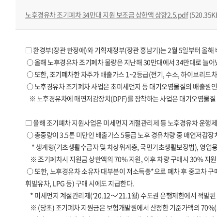
노후경유차 조기폐차 34만대 지원 보조금 상한액 상향2.5.pdf
(520.35K
□ 환경부(장관 한정애)와 기획재정부(장관 홍남기)는 2월 5일부터 올해
○ 올해 노후경유차 조기폐차 물량은 지난해 30만대에서 34만대로 늘어났
○ 또한, 조기폐차한 차주가 배출가스 1~2등급(전기, 수소, 하이브리드차
○ 노후경유차 조기폐차 사업은 초미세먼지 등 대기오염물질의 배출원인
※ 노후경유차에 매연저감장치(DPF)를 장착하는 사업은 대기오염물질 개
□ 올해 조기폐차 지원사업은 미세먼지 계절관리제 등 노후경유차 운행제한
○ 총중량이 3.5톤 미만인 배출가스 5등급 노후 경유차량 중 매연저감장치
* 생계형(기초생활수급자 및 차상위계층, 국민기초생활보장법), 영업용(
※ 조기폐차시 지원금 상한액의 70% 지원, 이후 차량 구매시 30% 지원
○ 또한, 노후경유차 소유자 대부분이 저소득층*으로 폐차 후 중고차 구매를
휘발유차, LPG 등) 구매 시에도 지급한다.
* 미세먼지 계절관리제(‘20.12～’21.1월) 수도권 운행제한에서 적발된 차
※ (당초) 조기폐차 지원금은 보험개발원에서 산정한 기준가액의 70%(최대