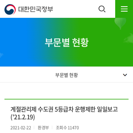
본
하
문
단
내
주
용
소
으
영
로
역
부문별 현황
바
바
로
로
가
가
기
기
부문별 현황
계절관리제 수도권 5등급차 운행제한 일일보고
('21.2.19)
2021-02-22
환경부
조회수 11470