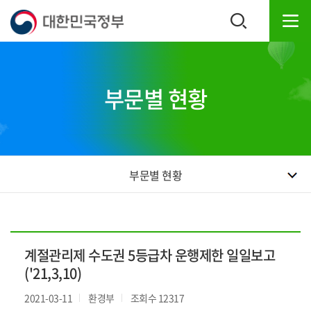
본
하
문
단
내
주
용
소
으
영
로
역
부문별 현황
바
바
로
로
가
가
기
기
부문별 현황
계절관리제 수도권 5등급차 운행제한 일일보고
('21,3,10)
2021-03-11
환경부
조회수 12317