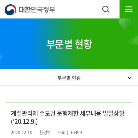
본
하
문
단
내
주
용
소
으
영
로
역
부문별 현황
바
바
로
로
가
가
기
기
부문별 현황
계절관리제 수도권 운행제한 세부내용 일일상황
(‘20.12.9.)
2020-12-10
환경부
조회수 10459