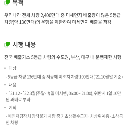
목적
우리나라 전체 차량 2,400만대 중 미세먼지 배출량이 많은 5등급
차량(약 136만대)의 운행을 제한하여 미세먼지 배출을 저감
시행 내용
전국 배출가스 5등급 차량의 수도권, 부산, 대구 내 운행제한 시행
대상
- 5등급 차량 136만대 중 저공해 미조치 차량 100만대(’21.10월말 기준)
내용
- ´21.12~´22.3월(주말·휴일 미시행, 06:00∼21:00), 위반시 1일 10만
원 과태료 부과
예외
- 매연저감장치 장착불가 차량 중 기초생활수급자·차상위계층·소상공
인 차량