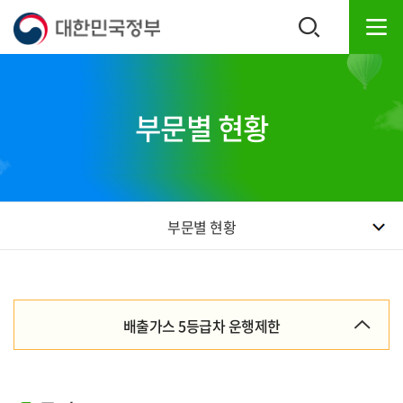
본
하
문
단
내
주
용
소
으
영
로
역
부문별 현황
바
바
로
로
가
가
기
기
부문별 현황
배출가스 5등급차 운행제한