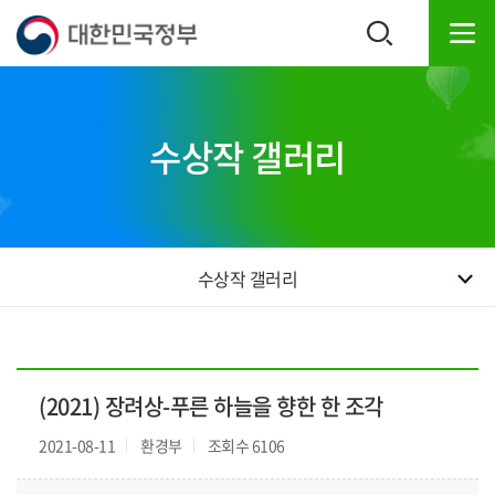
본
하
문
단
내
주
용
소
으
영
로
역
수상작 갤러리
바
바
로
로
가
가
기
기
수상작 갤러리
(2021) 장려상-푸른 하늘을 향한 한 조각
2021-08-11
환경부
조회수 6106