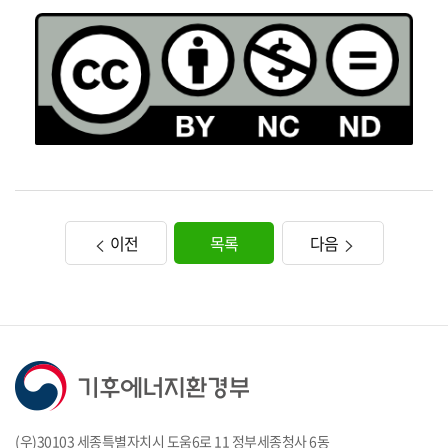
이전
목록
다음
(우)30103 세종특별자치시 도움6로 11 정부세종청사 6동