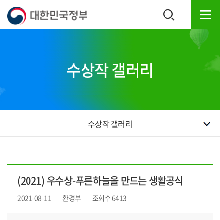
본
하
문
단
내
주
용
소
으
영
로
역
수상작 갤러리
바
바
로
로
가
가
기
기
수상작 갤러리
(2021) 우수상-푸른하늘을 만드는 생활공식
2021-08-11
환경부
조회수 6413