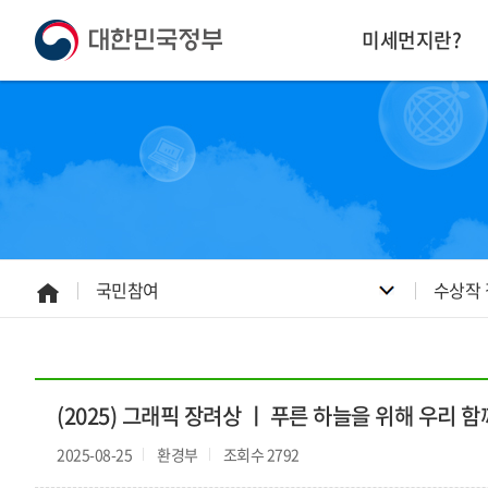
본
하
문
단
미세먼지란?
내
주
용
소
으
영
로
역
바
바
로
로
가
가
기
기
국민참여
수상작
홈
으
로
(2025) 그래픽 장려상 ㅣ 푸른 하늘을 위해 우리 
2025-08-25
환경부
조회수 2792