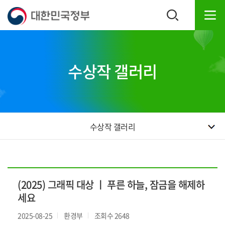
본
하
문
단
내
주
용
소
으
영
로
역
수상작 갤러리
바
바
로
로
가
가
기
기
수상작 갤러리
(2025) 그래픽 대상 ㅣ 푸른 하늘, 잠금을 해제하
세요
2025-08-25
환경부
조회수 2648