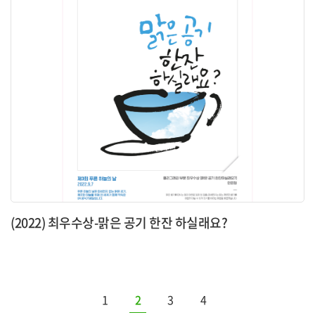
(2022) 최우수상-맑은 공기 한잔 하실래요?
1
2
3
4