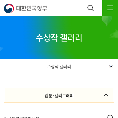
본
하
문
단
내
주
용
소
으
영
로
역
수상작 갤러리
바
바
로
로
가
가
기
기
수상작 갤러리
웹툰·캘리그래피