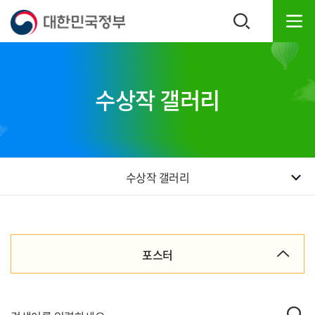
본
하
문
단
내
주
용
소
으
영
로
역
수상작 갤러리
바
바
로
로
가
가
기
기
수상작 갤러리
포스터