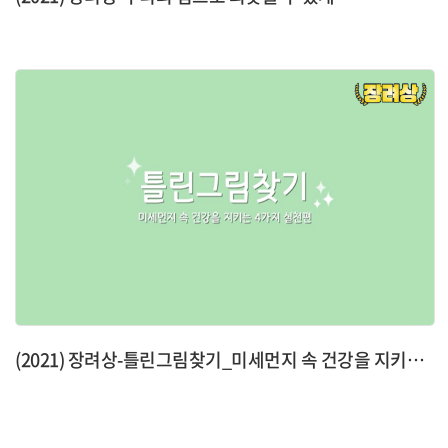
(2021) 장려상-틀린그림찾기_미세먼지 속 건강을 지키는 4가지 실천