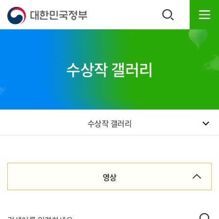
본
하
문
단
내
주
용
소
으
영
로
역
수상작 갤러리
바
바
로
로
가
가
기
기
수상작 갤러리
영상