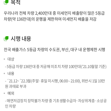
목적
우리나라 전체 차량 2,400만대 중 미세먼지 배출량이 많은 5등급
차량(약 136만대)의 운행을 제한하여 미세먼지 배출을 저감
시행 내용
전국 배출가스 5등급 차량의 수도권, 부산, 대구 내 운행제한 시행
대상
- 5등급 차량 136만대 중 저공해 미조치 차량 100만대(’21.10월말 기준)
내용
- ´21.12~´22.3월(주말·휴일 미시행, 06:00∼21:00), 위반시 1일 10만
원 과태료 부과
예외
- 매연저감장치 장착불가 차량 중 기초생활수급자·차상위계층·소상공
인 차량