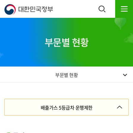
본
하
문
단
내
주
용
소
으
영
로
역
부문별 현황
바
바
로
로
가
가
기
기
부문별 현황
배출가스 5등급차 운행제한