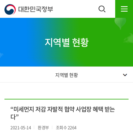
본
하
문
단
내
주
용
소
으
영
로
역
지역별 현황
바
바
로
로
가
가
기
기
지역별 현황
“미세먼지 저감 자발적 협약 사업장 혜택 받는
다”
2021-05-14
환경부
조회수 2264