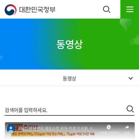
본
하
문
단
내
주
용
소
으
영
로
역
동영상
바
바
로
로
가
가
기
기
동영상