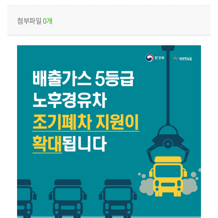
첨부파일
0개