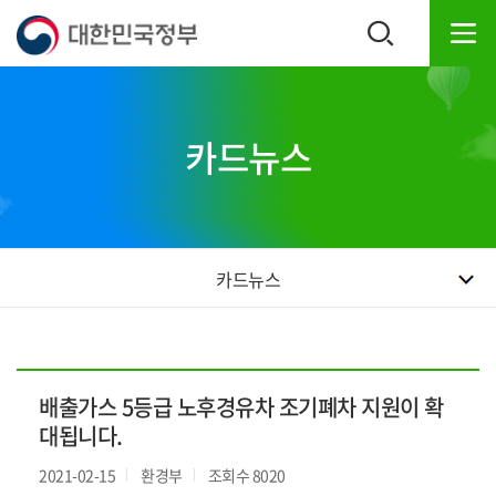
본
하
문
단
내
주
용
소
으
영
로
역
카드뉴스
바
바
로
로
가
가
기
기
카드뉴스
배출가스 5등급 노후경유차 조기폐차 지원이 확
대됩니다.
2021-02-15
환경부
조회수 8020