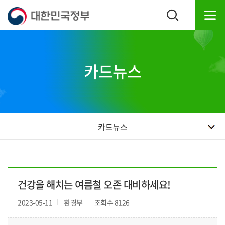
본
하
문
단
내
주
용
소
으
영
로
역
카드뉴스
바
바
로
로
가
가
기
기
카드뉴스
건강을 해치는 여름철 오존 대비하세요!
2023-05-11
환경부
조회수 8126