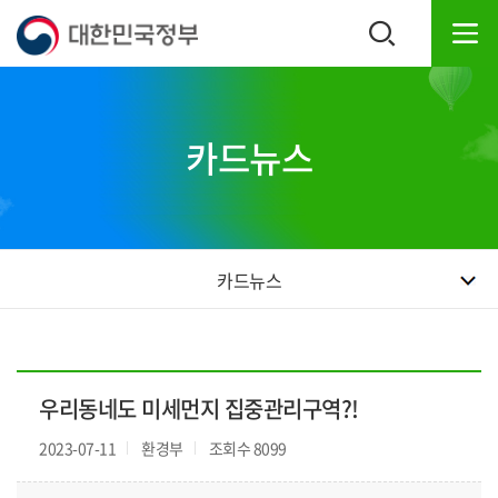
본
하
문
단
내
주
용
소
으
영
로
역
카드뉴스
바
바
로
로
가
가
기
기
카드뉴스
우리동네도 미세먼지 집중관리구역?!
2023-07-11
환경부
조회수 8099