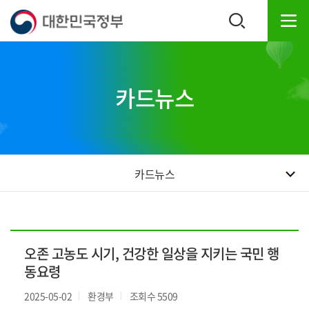
본
하
문
단
내
주
용
소
으
영
로
역
카드뉴스
바
바
로
로
가
가
기
기
카드뉴스
오존 고농도 시기, 건강한 일상을 지키는 국민 행
동요령
2025-05-02
환경부
조회수 5509