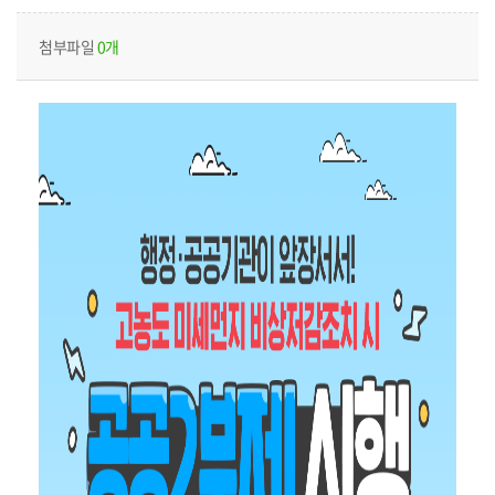
첨부파일
0개