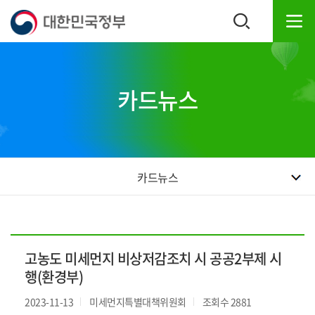
본
하
문
단
내
주
용
소
으
영
로
역
카드뉴스
바
바
로
로
가
가
기
기
카드뉴스
고농도 미세먼지 비상저감조치 시 공공2부제 시
행(환경부)
2023-11-13
미세먼지특별대책위원회
조회수 2881