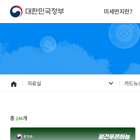
본
하
문
단
미세먼지란?
내
주
용
소
으
영
로
역
바
바
로
로
가
가
기
기
자료실
카드뉴
홈
으
로
총
개
244