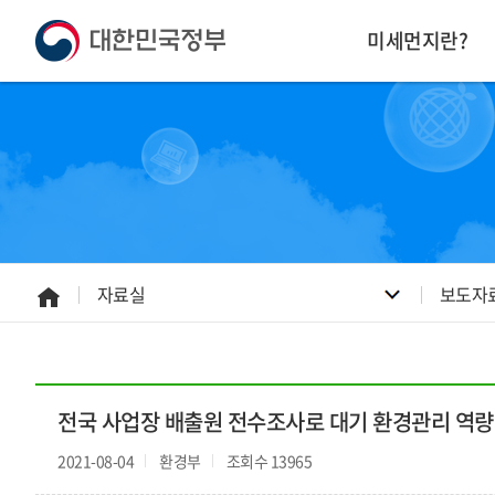
본
하
문
단
미세먼지란?
내
주
용
소
으
영
로
역
바
바
로
로
가
가
기
기
자료실
보도자
홈
으
로
전국 사업장 배출원 전수조사로 대기 환경관리 역량
2021-08-04
환경부
조회수 13965