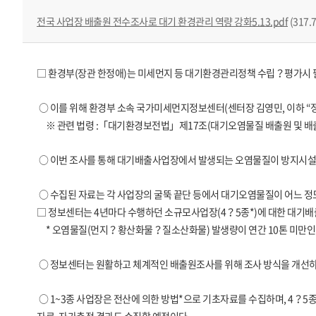
전국 사업장 배출원 전수조사로 대기 환경관리 역량 강화5.13.pdf
(317.
□ 환경부(장관 한정애)는 미세먼지 등 대기환경관리정책 수립？평가시 
○ 이를 위해 환경부 소속 국가미세먼지정보센터(센터장 김영민, 이하 “정
※ 관련 법령 :「대기환경보전법」제17조(대기오염물질 배출원 및 배출
○ 이번 조사를 통해 대기배출사업장에서 발생되는 오염물질이 방지시설을
○ 수집된 자료는 각 사업장의 굴뚝 끝단 등에서 대기오염물질이 어느 
□ 정보센터는 4년마다 수행하던 소규모사업장(4？5종*)에 대한 대기배
* 오염물질(먼지？황산화물？질소산화물) 발생량이 연간 10톤 미만인
○ 정보센터는 원활하고 체계적인 배출원조사를 위해 조사 방식을 개선하
○ 1~3종 사업장은 전산에 의한 방법*으로 기초자료를 수집하며, 4