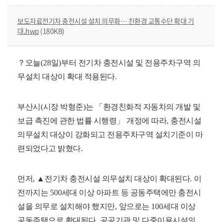
보도자료전기차 충전시설 설치 의무화… 친환경 교통수단 확대 기
대.hwp
(180KB)
？
오늘
(28
일
)
부터 전기차 충전시설 및 전용주차구역 의
무설치 대상이 확대 적용된다
.
부산시
(
시장 박형준
)
는
「
환경친화적 자동차의 개발 및
보급 촉진에 관한 법률 시행령
」
개정에 따라
,
충전시설
의무설치 대상이 강화되고 전용주차구역 설치기준이 마
련되었다고 밝혔다
.
먼저
,
▲
전기차 충전시설 의무설치 대상이 확대된다
.
이
전까지는
500
세대 이상 아파트 등 공동주택에만 충전시
설을 의무로 설치해야 했지만
,
앞으로는
100
세대 이상
공동주택으로 확대된다
.
공공기관 및 다중이용시설의