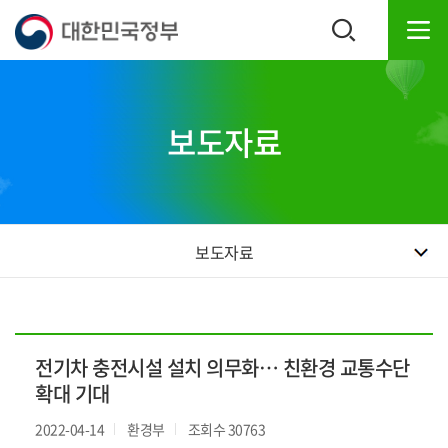
본
하
문
단
내
주
용
소
으
영
로
역
보도자료
바
바
로
로
가
가
기
기
보도자료
전기차 충전시설 설치 의무화… 친환경 교통수단
확대 기대
2022-04-14
환경부
조회수 30763