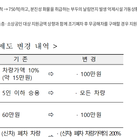
척 → 750척)하고, 분진성 화물을 취급하는 부두의 날림먼지 발생 억제시설 가동상황 
층·소상공인 대상 지원금액 상향과 함께 조기폐차 후 무공해차를 구매할 경우 지원대