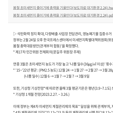
봄철 초미세먼지 줄이기에 총력을 기울인다(보도자료 대기환경 2.24).hw
봄철 초미세먼지 줄이기에 총력을 기울인다(보도자료 대기환경 2.24).pd
▷ 석탄화력 정지 확대, 다량배출 사업장 전담관리, 영농폐기물 집중수거
정부는 2월 24일 오후 한국프레스센터에서 미세먼지특별대책위원회(위원장
봄철 총력대응방안(관계부처 합동)’을 확정했다.
* 제17차 민간위원 전체회의(문길주 위원장 주재)
연중 3월은 초미세먼지 농도가 가장 높고 '나쁨 일수(36㎍/㎥ 이상)’ 횟
* '15~'22년 평균 : (PM2.5 농도) 12월 24 → 1월 27 → 2월 27 → 
(나쁨 일수) 12월 6 → 1월 7 → 2월 7 → 3월 9일
또한, 기상청 기상전망*에 따르면 올해 3월 평균기온은 평년(3.9~7.1
* 기상청 1개월 전망(2023.2.27. ~ 3.26.)
이에 정부는 제4차 미세먼지 계절관리제의 목표* 달성을 위해 관계부처, 
* 4차 계절관리제 기간('22.12~'23.3) 동안 계절관리제 시행 전('18.12~'19.