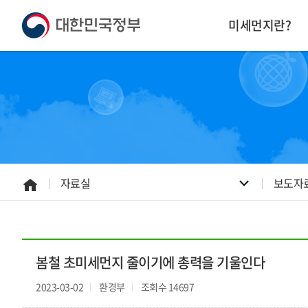
본
하
문
단
미세먼지란?
내
주
용
소
으
영
로
역
바
바
로
로
가
가
기
기
자료실
보도자
홈
으
로
봄철 초미세먼지 줄이기에 총력을 기울인다
2023-03-02
환경부
조회수 14697