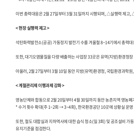
이번 총력대응은 2월 27일부터 3월 31일까지 시행되며, △실행력 제고,
< 현장 실행력 제고 >
석탄화력발전소(공공) 가동정지 발전기 수를 겨울철 8~14기에서 총력대응기
또한, 대기오염물질을 다량 배출하는 사업장 33곳은 유역(지방)환경청장
아울러, 2월 27일부터 3월 10일 동안 지방(유역)환경청, 국립환경과학원
< 계절관리제 이행과제 강화 >
영농단체와 합동으로 2월 20일부터 4월 30일까지 동안 농촌지역 영농
* 수거 횟수 확대(주 1~2회 → 3~4회), 한국환경공단 10곳에 상황실 운영
또한, 철도 대합실과 지하역사에 대한 습식 청소(일 3회) 및 공조설비 가
유지기준을 점검한다.