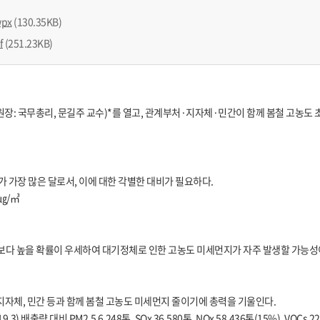
px
(130.35KB)
f
(251.23KB)
: 국무총리, 문길주 교수)*를 열고, 관계부처·지자체·민간이 함께 봄철 고농도 초
수가 가장 많은 달로서, 이에 대한 각별한 대비가 필요하다.
3월 28㎍/㎥
도) 보다 높을 확률이 우세하여 대기정체로 인한 고농도 미세먼지가 자주 발생할 가능성
지자체, 민간 등과 함께 봄철 고농도 미세먼지 줄이기에 총력을 기울인다.
3) 배출량 대비 PM2.5 6,248톤, SOx 36,580톤, NOx 58,436톤(15%), VOCs 2