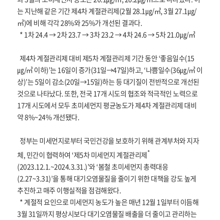
는 지난해 같은 기간 제4차 계절관리제(2월 28.1㎍/㎥, 3월 27.1㎍/
㎥)에 비해 각각 28%와 25%가 개선된 결과다.
* 1차 24.4 → 2차 23.7 → 3차 23.2 → 4차 24.6 → 5차 21.0㎍/㎥
제4차 계절관리제 대비 제5차 계절관리제 기간 동안 ‘좋음일수(15
㎍/㎥ 이하)’는 16일이 증가(31일→47일)하고, ‘나쁨일수(36㎍/㎥ 이
상)’는 5일이 감소(20일→15일)하는 등 대기질이 전반적으로 개선된
것으로 나타났다. 또한, 전국 17개 시도의 협조와 적극적인 노력으로
17개 시도에서 모두 초미세먼지 평균농도가 제4차 계절관리제 대비
약 8%~24% 개선됐다.
정부는 미세먼지로부터 국민건강을 보호하기 위해 관계부처와 지자
*
체, 민간이 협력하여 ‘제5차 미세먼지 계절관리제
(2023.12.1.~2024.3.31.)’와 ‘봄철 초미세먼지 총력대응
(2.27~3.31)’을 통해 대기오염물질을 줄이기 위한 대책을 강도 높게
추진하고 매주 이행실적을 점검해왔다.
* 계절적 요인으로 미세먼지 농도가 높은 매년 12월 1일부터 이듬해
3월 31일까지 평상시보다 대기오염물질 배출을 더 줄이고 관리하는