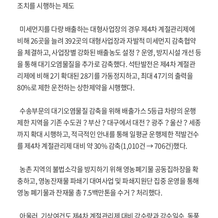
조치를 시행하는 제도
미세먼지를 다량 배출하는 대형사업장의 경우 제4차 계절관리제에
비해 26곳을 늘려 392곳의 대형사업장과 자발적 미세먼지 감축협약
을 체결하고, 사업장별 강화된 배출농도 설정？운영, 방지시설 개선 등
을 통해 대기오염물질을 추가로 감축했다. 석탄발전은 제4차 계절관
리제에 비해 2기 확대된 28기를 가동정지하고, 최대 47기의 출력을
80%로 제한 운전하는 상한제약을 시행했다.
수송부문의 대기오염물질 감축을 위해 배출가스 5등급 차량의 운행
제한 지역을 기존 수도권？부산？대구에서 대전？광주？울산？세종
까지 확대 시행하고, 적극적인 안내를 통해 일평균 운행제한 적발건수
를 제4차 계절관리제 대비 약 30% 감축(1,010건 → 706건)했다.
농촌 지역의 불법소각을 방지하기 위해 영농폐기물 공동집하장을 확
충하고, 영농잔재물 파쇄기 대여사업 및 파쇄지원단 집중 운영을 통해
영농 폐기물과 잔재물 총 7.5백만톤을 수거？처리했다.
아울러, 기상여건도 제4차 계절관리제 대비 강수량과 강수일수, 동풍