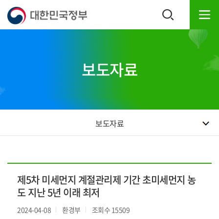
본
하
문
단
내
주
용
소
으
영
로
역
보도자료
바
바
로
로
가
가
기
기
보도자료
제5차 미세먼지 계절관리제 기간 초미세먼지 농
도 지난 5년 이래 최저
2024-04-08
환경부
조회수 15509