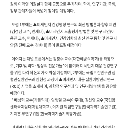
원회 이학영 의원실과 함께 공동으로 주최하며, 학계, 연구기관, 국회,
정부 관계자들이 폭넓게 참여할 예정이다.
포럼 1부에는 ▲미세먼지 건강영향 연구의 최신 방법론과 향후 제언
(김경남 교수, 연세대), ▲미세먼지 노출평가 방법론 및 연구 제안(이
용진 교수, 연세대), ▲미세먼지 건강영향의 최신 연구 동향 및 연구 제
안(김진배 교수, 경희대) 등이 발표될 예정이다.
이어지는 패널 토론에서는 김창수 교수(대한예방의학회)를 좌장으
로, 기후 및 역학·임상의 전문가들*이 참여해 미세먼지 대응 건강연구
를 위한 다각적 논의가 이뤄질 예정이며, 2부에는 국립보건연구원 심
혈관질환연구과 임현정 과장이 ▲미세먼지 대응 질환예방관리연구
(R&D) 사업을 소개하며, 과학적 연구성과 및 연구개발 방향을 공유할
예정이다.
* 배상혁 교수(가톨릭대), 임형렬 교수(아주대), 김선영 교수(국립암
센터국제암대학원대학교), 이지원 책임연구원(한국과학기술연구원),
기지훈 부연구위원(한국과학기술기획평가원),
미세먼지 대응 질환예방관리연구(R&D)는 빅데이터 기반 건강영향