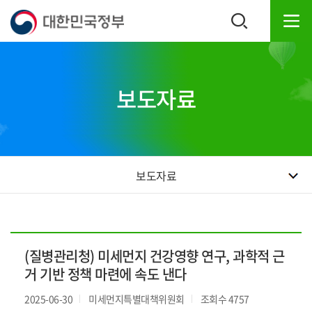
본
하
문
단
내
주
용
소
으
영
로
역
보도자료
바
바
로
로
가
가
기
기
보도자료
(질병관리청) 미세먼지 건강영향 연구, 과학적 근
거 기반 정책 마련에 속도 낸다
2025-06-30
미세먼지특별대책위원회
조회수 4757