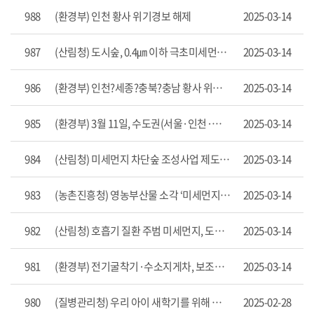
>
988
(환경부) 인천 황사 위기경보 해제
2025-03-14
보
도
987
(산림청) 도시숲, 0.4㎛ 이하 극초미세먼지 침강 효과 입증
2025-03-14
자
료
목
986
(환경부) 인천?세종?충북?충남 황사 위기경보 ‘관심’ 단계 발령
2025-03-14
록
으
985
(환경부) 3월 11일, 수도권(서울·인천·경기) 고농도 초미세먼지(PM-2.5) 비상저감조치 시행
2025-03-14
로
번
호,
984
(산림청) 미세먼지 차단숲 조성사업 제도 개선 완료하고 기후대응 효과 높인다!
2025-03-14
제
목,
작
983
(농촌진흥청) 영농부산물 소각 ‘미세먼지’ 배출량 현행화 ‘신뢰도 제고’
2025-03-14
성
자,
982
(산림청) 호흡기 질환 주범 미세먼지, 도시숲 통해 잡는다
2025-03-14
게
시
일,
981
(환경부) 전기굴착기·수소지게차, 보조금 지원 범위 확대한다
2025-03-14
조
회
980
(질병관리청) 우리 아이 새학기를 위해 꼭 알아야 할 건강 정보
2025-02-28
수