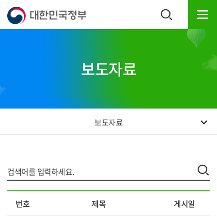
본
하
문
단
내
주
용
소
으
영
로
역
보도자료
바
바
로
로
가
가
기
기
보도자료
자
번호
제목
게시일
료
실