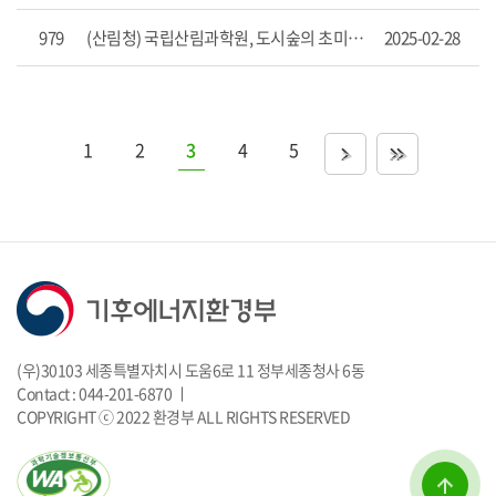
항
목
979
(산림청) 국립산림과학원, 도시숲의 초미세먼지 및 호흡기 질환 감소 효과 입증
2025-02-28
을
제
공
합
니
1
2
3
4
5
>
>>
다.
(우)30103 세종특별자치시 도움6로 11 정부세종청사 6동
Contact : 044-201-6870 ㅣ
COPYRIGHT ⓒ 2022 환경부 ALL RIGHTS RESERVED