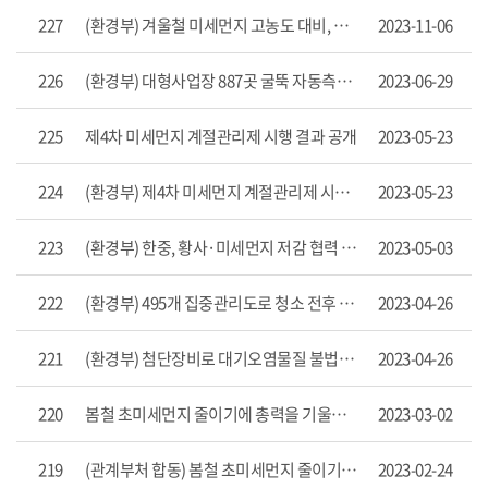
>
227
(환경부) 겨울철 미세먼지 고농도 대비, 빈틈없는 분석으로 신뢰성 높은 예보 준비 철저
2023-11-06
보
도
226
(환경부) 대형사업장 887곳 굴뚝 자동측정기기 2022년 대기오염물질 배출량 통계 공개
2023-06-29
자
료
목
225
제4차 미세먼지 계절관리제 시행 결과 공개
2023-05-23
록
으
224
(환경부) 제4차 미세먼지 계절관리제 시행 결과 공개
2023-05-23
로
번
호,
223
(환경부) 한중, 황사·미세먼지 저감 협력 강화
2023-05-03
제
목,
작
222
(환경부) 495개 집중관리도로 청소 전후 미세먼지 측정, 평균 43.7% 감소
2023-04-26
성
자,
221
(환경부) 첨단장비로 대기오염물질 불법배출 집중관리
2023-04-26
게
시
일,
220
봄철 초미세먼지 줄이기에 총력을 기울인다
2023-03-02
조
회
219
(관계부처 합동) 봄철 초미세먼지 줄이기에 총력을 기울인다
2023-02-24
수