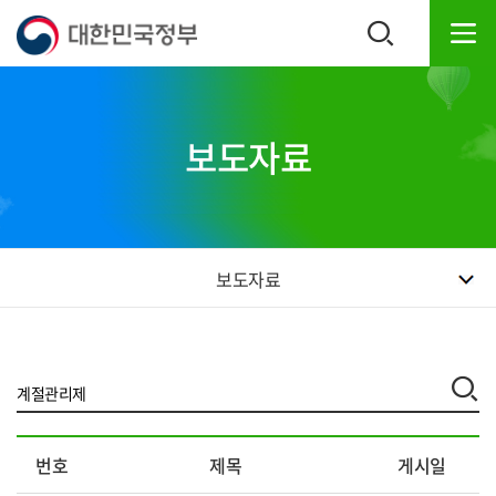
본
하
문
단
내
주
용
소
으
영
로
역
보도자료
바
바
로
로
가
가
기
기
보도자료
자
번호
제목
게시일
료
실