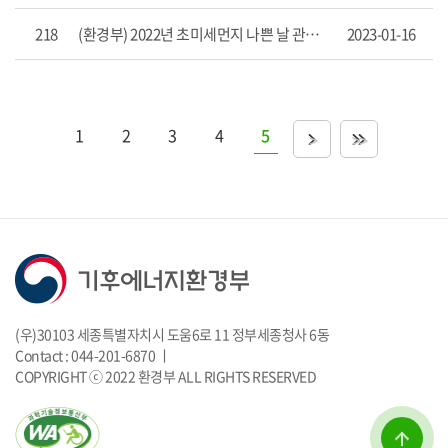
항
목
218
(환경부) 2022년 초미세먼지 나쁜 날 관측 이래 가장 적어
2023-01-16
을
제
공
합
니
1
2
3
4
5
>
>>
다.
(우)30103 세종특별자치시 도움6로 11 정부세종청사 6동
Contact : 044-201-6870 ㅣ
COPYRIGHT ⓒ 2022 환경부 ALL RIGHTS RESERVED