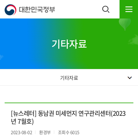
본
하
문
단
내
주
용
소
으
영
로
역
기타자료
바
바
로
로
가
가
기
기
기타자료
[뉴스레터] 동남권 미세먼지 연구관리센터(2023
년 7월호)
2023-08-02
환경부
조회수 6015