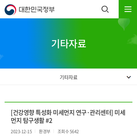
본
하
문
단
내
주
용
소
으
영
로
역
기타자료
바
바
로
로
가
가
기
기
기타자료
[건강영향 특성화 미세먼지 연구·관리센터] 미세
먼지 탐구생활 #2
2023-12-15
환경부
조회수 5642