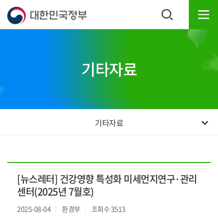
본
하
문
단
내
주
용
소
으
영
로
역
기타자료
바
바
로
로
가
가
기
기
기타자료
[뉴스레터] 건강영향 특성화 미세먼지연구·관리
센터(2025년 7월호)
2025-08-04
환경부
조회수 3513