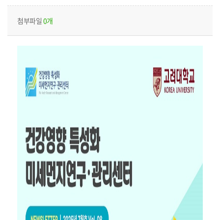
첨부파일
0개