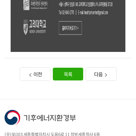
이전
목록
다음
(우)30103 세종특별자치시 도움6로 11 정부세종청사 6동