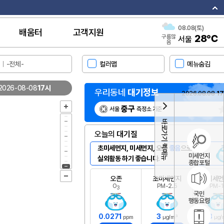
이
08.08(토)
배움터
고객지원
28℃
구름많
서울
음
컬러맵
메뉴숨김
2026-08-08
17시
우리동네
대기정보
2026.08.08
1
중구
서울
측정소 기준
확대
내위치
줌 슬리이더
바로가기 퀵메뉴
오늘의
대기질
초미세먼지, 미세먼지, 오존
좋음
으로
#{
미세먼지
실외활동 하기 좋습니다.
종합포털
오존
초미세먼지
미세먼
축소
O
PM-2.5
PM-1
3
국민
행동요령
0.0271
3
8
ppm
㎍/㎥
㎍/