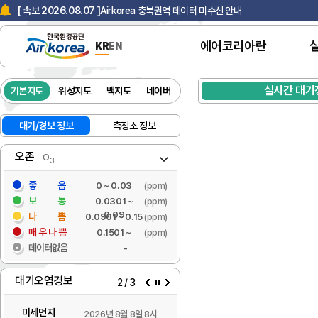
Airkorea 충북권역 데이터 미수신 안내
[ 속보 2026.08.07 ]
에어코리아란
KR
EN
한국환경공단 사칭 스미싱 문자 주의 안내
[ 속보 2025.07.18 ]
실시간 대기
기본지도
위성지도
백지도
네이버
Airkorea 충북권역 데이터 미수신 안내
[ 속보 2026.08.07 ]
대기오염경보
대기/경보 정보
측정소 정보
O
중대 경보
3
오존
PM-10주의보
O
3
PM-10경보
좋 음
0 ~ 0.03
(ppm)
PM-2.5주의보
보 통
0.0301 ~
(ppm)
0.09
나 쁨
0.0901 ~ 0.15
(ppm)
PM-2.5경보
매우나쁨
0.1501 ~
(ppm)
O
주의보
3
데이터없음
-
O
경보
3
대기오염경보
3
/
3
이전
정지
다음
미세먼지
오존
2026년 8월 8일 8시
2026년 8