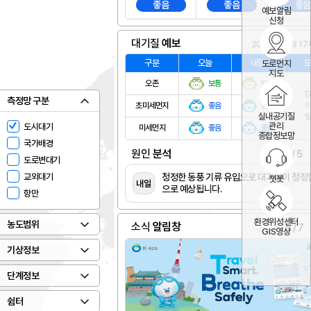
좋음
좋음
좋음
예보알림
신청
대기질
예보
2026.08.08 17
구분
오늘
내일
도로먼지
지도
오존
보통
보통
1
측정망 구분
초미세먼지
좋음
좋음
실내공기질
관리
도시대기
미세먼지
좋음
좋음
종합정보망
국가배경
원인
분석
3
/
5
도로변대기
 유입으로 대기질이 청정할 것
교외대기
청정한 동풍 기류 유입으로 대기질이 청정
챗봇
내일
.
으로 예상됩니다.
항만
환경위성센터
농도범위
소식
알림창
6
/
7
GIS영상
기상정보
단계정보
쉼터