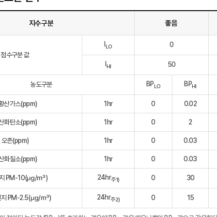
지수구분
좋음
I
0
LO
점수구분 값
I
50
HI
BP
BP
농도구분
LO
HI
황산가스(ppm)
1hr
0
0.02
산화탄소(ppm)
1hr
0
2
오존(ppm)
1hr
0
0.03
산화질소(ppm)
1hr
0
0.03
24hr
 PM-10(㎍/㎥)
0
30
주1)
24hr
지 PM-2.5(㎍/㎥)
0
15
주2)