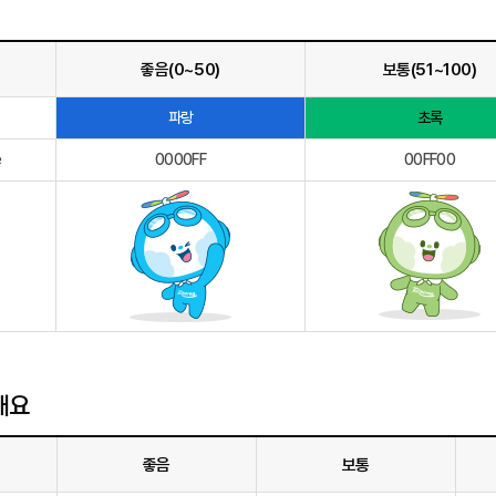
좋음(0~50)
보통(51~100)
파랑
초록
e
0000FF
00FF00
개요
좋음
보통