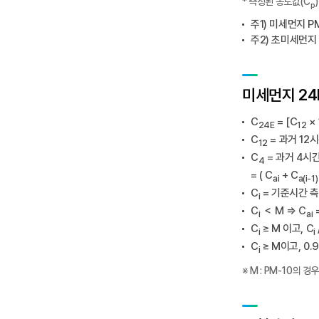
* 측정된 농도값(C
p
주1) 미세먼지 P
주2) 초미세먼지 
미세먼지 24h
C
= [C
× 
24E
12
C
= 과거 12
12
C
= 과거 4시
4
= ( C
+ C
ai
a(i-1)
C
= 기준시간 측
i
C
＜ M ⇒ C
i
ai
C
≥ M 이고, C
i
i
C
≥ M이고, 0.9
i
※ M : PM-10의 