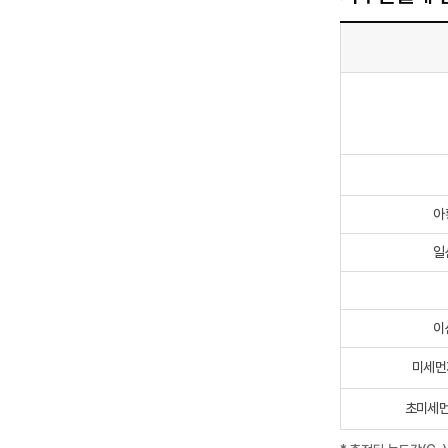
아
일
이
미세먼지
초미세먼