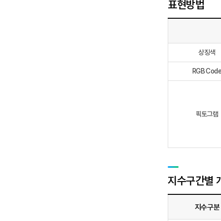
표현방법
상징색
RGB Cod
픽토그램
지수구간별 
지수구분