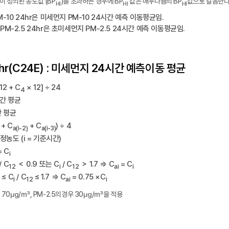
)이 정의된 농도값 (BP
)를 초과하는 경우에 BP
값은 매우나쁨의 BP
값으로 갈음한다
HI
HI
HI
M-10 24hr은 미세먼지 PM-10 24시간 예측 이동평균임.
PM-2.5 24hr은 초미세먼지 PM-2.5 24시간 예측 이동평균임.
r(C24E) : 미세먼지 24시간 예측이동 평균
12 + C
× 12] ÷ 24
4
시간 평균
간 평균
+ C
+ C
) ÷ 4
a(i-2)
a(i-3)
정농도 (i = 기준시간)
= C
i
/ C
＜ 0.9 또는 C
/ C
＞ 1.7 ⇒ C
= C
12
i
12
ai
i
 ≤ C
/ C
≤ 1.7 ⇒ C
= 0.75 ×C
i
12
ai
i
경우 70㎍/㎥, PM-2.5의경우 30㎍/㎥을 적용