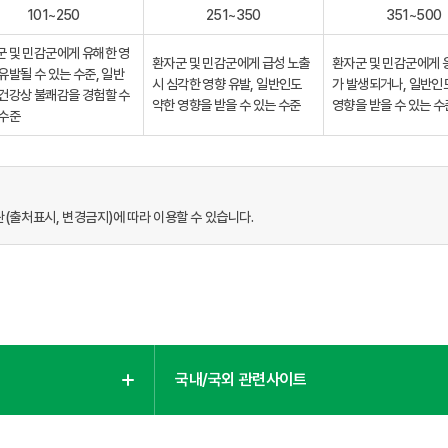
101~250
251~350
351~500
 및 민감군에게 유해한 영
환자군 및 민감군에게 급성 노출
환자군 및 민감군에게
유발될 수 있는 수준, 일반
시 심각한 영향 유발, 일반인도
가 발생되거나, 일반인
건강상 불쾌감을 경험할 수
약한 영향을 받을 수 있는 수준
영향을 받을 수 있는 수
 수준
출처표시, 변경금지)에 따라 이용할 수 있습니다.
국내/국외 관련사이트