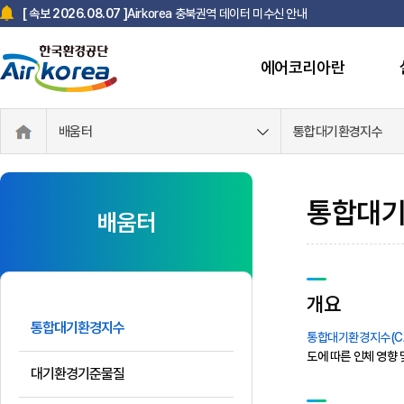
Airkorea 충북권역 데이터 미수신 안내
[ 속보 2026.08.07 ]
에어코리아란
배움터
통합대기환경지수
통합대
배움터
개요
통합대기환경지수
통합대기환경지수(CAI, C
도에 따른 인체 영향
대기환경기준물질