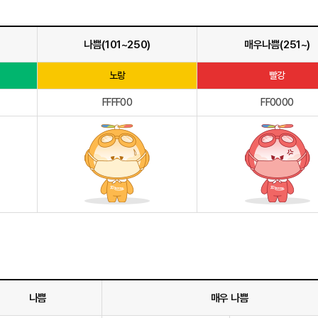
나쁨(101~250)
매우나쁨(251~)
노랑
빨강
FFFF00
FF0000
나쁨
매우 나쁨