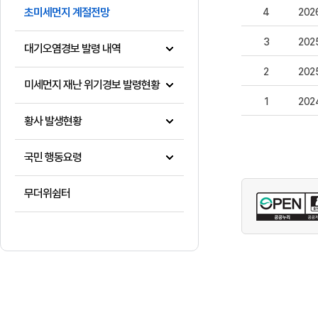
초미세먼지 계절전망
4
202
3
202
대기오염경보 발령 내역
2
202
미세먼지 재난 위기경보 발령현황
1
202
황사 발생현황
국민 행동요령
무더위쉼터