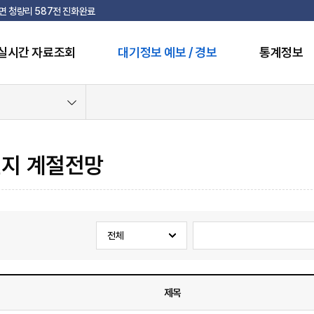
천면 청량리 587전 진화완료
실시간 자료조회
대기정보 예보 / 경보
통계정보
지 계절전망
제목