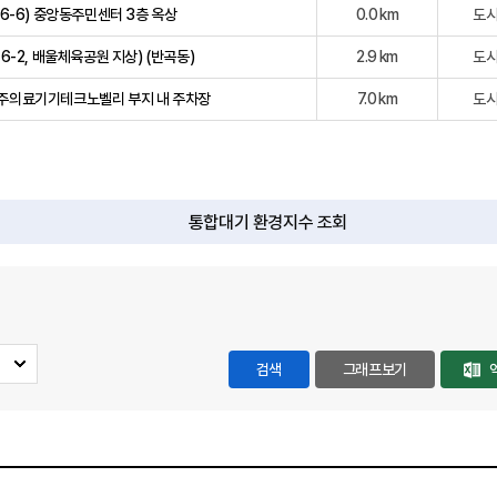
6-6) 중앙동주민센터 3층 옥상
0.0 km
도
6-2, 배울체육공원 지상) (반곡동)
2.9 km
도
원주의료기기테크노벨리 부지 내 주차장
7.0 km
도
통합대기 환경지수 조회
검색
그래프보기