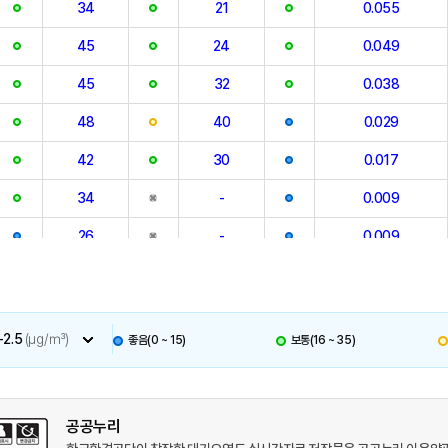
34
21
0.055
45
24
0.049
45
32
0.038
48
40
0.029
42
30
0.017
34
-
0.009
26
-
0.009
29
28
0.011
34
-
0.010
2.5
(㎍/㎥)
좋음(0 ~ 15)
보통(16 ~ 35)
29
-
0.017
27
-
0.020
공공누리
28
27
0.023